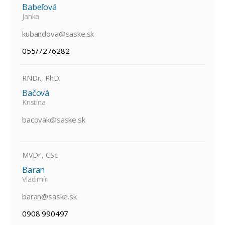
Babeľová
Janka
kubandova@saske.sk
055/7276282
RNDr., PhD.
Bačová
Kristína
bacovak@saske.sk
MVDr., CSc.
Baran
Vladimír
baran@saske.sk
0908 990497