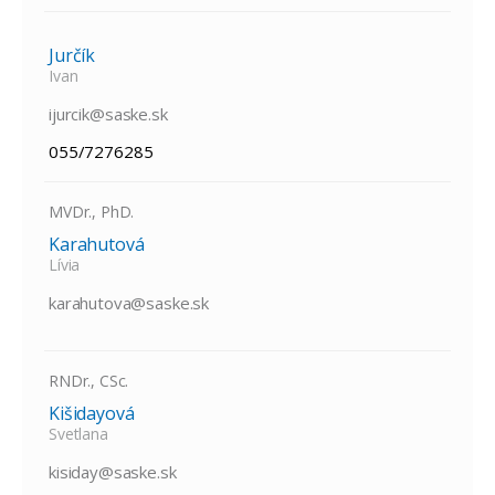
Jurčík
Ivan
ijurcik@saske.sk
055/7276285
MVDr., PhD.
Karahutová
Lívia
karahutova@saske.sk
RNDr., CSc.
Kišidayová
Svetlana
kisiday@saske.sk