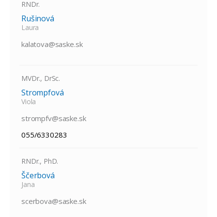
RNDr.
Rušinová
Laura
kalatova@saske.sk
MVDr., DrSc.
Strompfová
Viola
strompfv@saske.sk
055/6330283
RNDr., PhD.
Ščerbová
Jana
scerbova@saske.sk