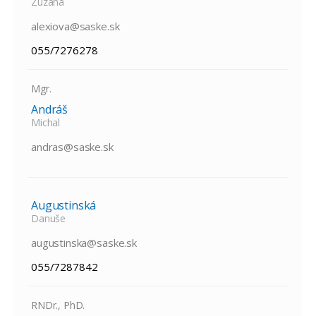
Zuzana
alexiova@saske.sk
055/7276278
Mgr.
Andráš
Michal
andras@saske.sk
Augustinská
Danuše
augustinska@saske.sk
055/7287842
RNDr., PhD.