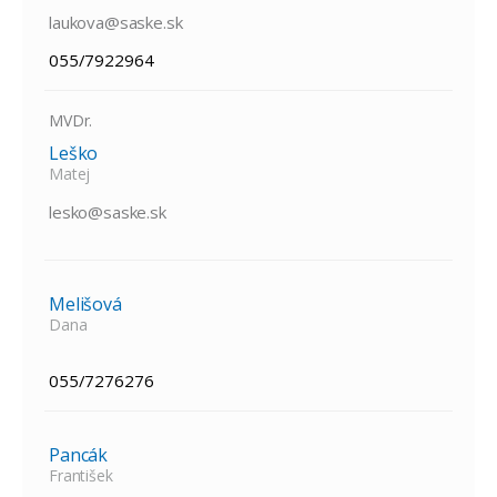
laukova@saske.sk
055/7922964
MVDr.
Leško
Matej
lesko@saske.sk
Melišová
Dana
055/7276276
Pancák
František