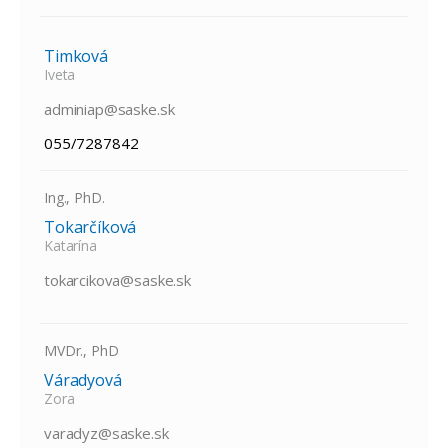
Timková
Iveta
adminiap@saske.sk
055/7287842
Ing., PhD.
Tokarčíková
Katarína
tokarcikova@saske.sk
MVDr., PhD
Váradyová
Zora
varadyz@saske.sk