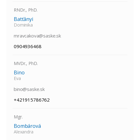
RNDr., PhD.
Batťányi
Dominika
mravcakova@saske.sk
0904936468
MVDr., PhD.
Bino
Eva
bino@saske.sk
+421915786762
Mgr.
Bombárová
Alexandra