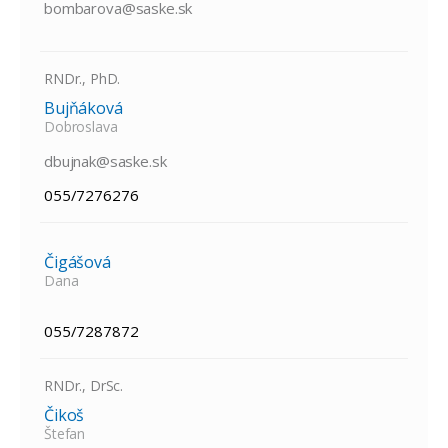
bombarova@saske.sk
RNDr., PhD.
Bujňáková
Dobroslava
dbujnak@saske.sk
055/7276276
Čigášová
Dana
055/7287872
RNDr., DrSc.
Čikoš
Štefan