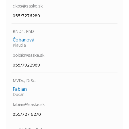
cikos@saske.sk
055/7276280
RNDr., PhD.
Čobanová
Klaudia
boldik@saske.sk
055/7922969
MVDr., DrSc.
Fabian
Dušan
fabian@saske.sk
055/727 6270