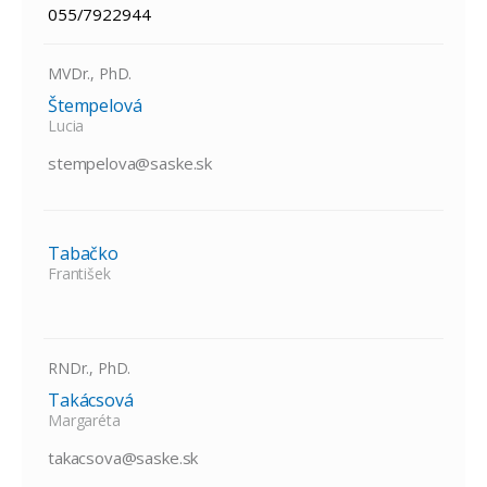
055/7922944
MVDr., PhD.
Štempelová
Lucia
stempelova@saske.sk
Tabačko
František
RNDr., PhD.
Takácsová
Margaréta
takacsova@saske.sk