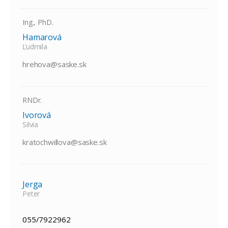
Ing., PhD.
Hamarová
Ľudmila
hrehova@saske.sk
RNDr.
Ivorová
Silvia
kratochwillova@saske.sk
Jerga
Peter
055/7922962