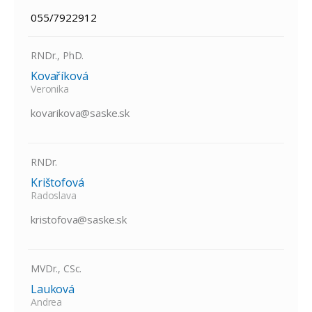
055/7922912
RNDr., PhD.
Kovaříková
Veronika
kovarikova@saske.sk
RNDr.
Krištofová
Radoslava
kristofova@saske.sk
MVDr., CSc.
Lauková
Andrea