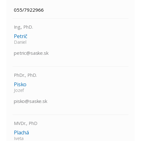
055/7922966
Ing., PhD.
Petrič
Daniel
petric@saske.sk
PhDr., PhD.
Pisko
Jozef
pisko@saske.sk
MVDr., PhD
Plachá
Iveta