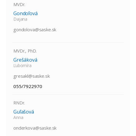
MVDr.
Gondoľová
Dajana
gondolova@saske.sk
MVDr., PhD.
Grešáková
Ľubomíra
gresakl@saske.sk
055/7922970
RNDr.
Guľašová
Anna
onderkova@saske.sk