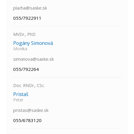
placha@saske.sk
055/7922911
MVDr., PhD
Pogány Simonová
Monika
simonova@saske.sk
055/792264
Doc. RNDr., CSc.
Pristaš
Peter
pristas@saske.sk
055/6783120