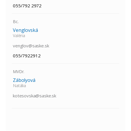
055/792 2972
Bc.
Venglovská
Valéria
venglov@saske.sk
055/7922912
MVDr.
Zábolyová
Natália
kotesovska@saske.sk