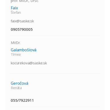
prof. MVDr., DrSc.
Faix
Štefan
faix@saske.sk
0905790005
MVDr.
Galambošiová
Tímea
kocurekova@saske.sk
Geročová
Renáta
055/7922911