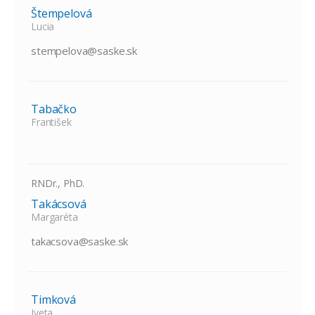
Štempelová
Lucia
stempelova@saske.sk
Tabačko
František
RNDr., PhD.
Takácsová
Margaréta
takacsova@saske.sk
Timková
Iveta