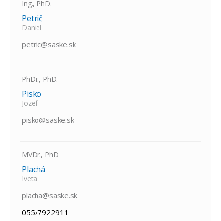
Ing., PhD.
Petrič
Daniel
petric@saske.sk
PhDr., PhD.
Pisko
Jozef
pisko@saske.sk
MVDr., PhD
Plachá
Iveta
placha@saske.sk
055/7922911