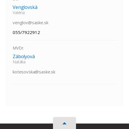
Venglovská
Valéria
venglov@saske.sk
055/7922912
MVDr.
Zábolyová
Natália
kotesovska@saske.sk