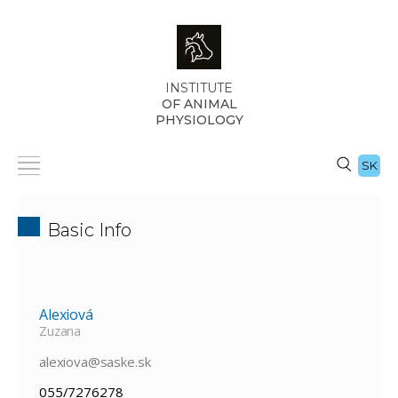
INSTITUTE
OF ANIMAL
PHYSIOLOGY
SK
Basic Info
Alexiová
Zuzana
alexiova@saske.sk
055/7276278