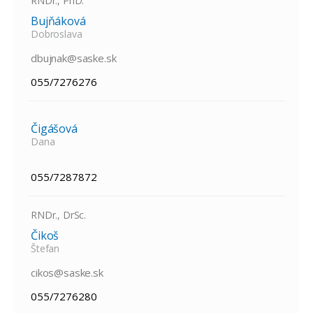
RNDr., PhD.
Bujňáková
Dobroslava
dbujnak@saske.sk
055/7276276
Čigášová
Dana
055/7287872
RNDr., DrSc.
Čikoš
Štefan
cikos@saske.sk
055/7276280