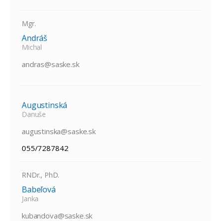
Mgr.
Andráš
Michal
andras@saske.sk
Augustinská
Danuše
augustinska@saske.sk
055/7287842
RNDr., PhD.
Babeľová
Janka
kubandova@saske.sk