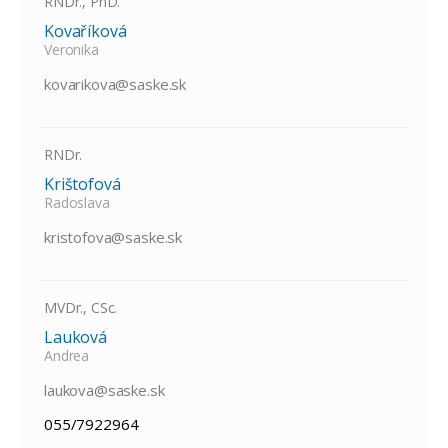
RNDr., PhD.
Kovaříková
Veronika
kovarikova@saske.sk
RNDr.
Krištofová
Radoslava
kristofova@saske.sk
MVDr., CSc.
Lauková
Andrea
laukova@saske.sk
055/7922964