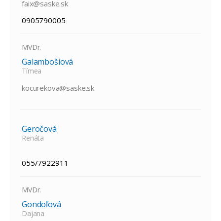
faix@saske.sk
0905790005
MVDr.
Galambošiová
Tímea
kocurekova@saske.sk
Geročová
Renáta
055/7922911
MVDr.
Gondoľová
Dajana