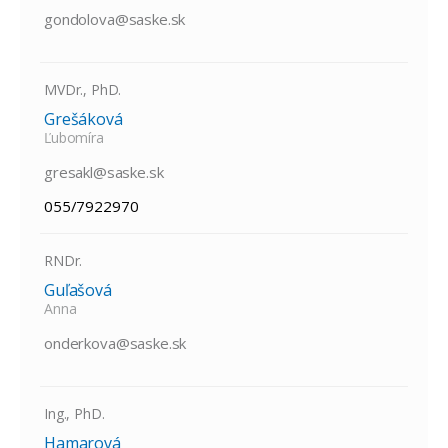
gondolova@saske.sk
MVDr., PhD.
Grešáková
Ľubomíra
gresakl@saske.sk
055/7922970
RNDr.
Guľašová
Anna
onderkova@saske.sk
Ing., PhD.
Hamarová