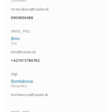
Dominika
mravcakova@saske.sk
0904936468
MVDr., PhD.
Bino
Eva
bino@saske.sk
+421915786762
Mgr.
Bombárová
Alexandra
bombarova@saske.sk