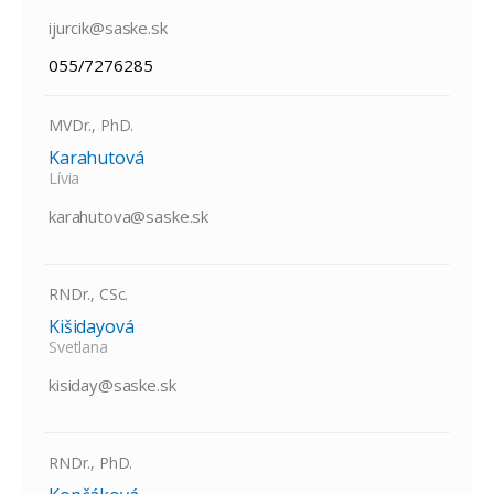
ijurcik@saske.sk
055/7276285
MVDr., PhD.
Karahutová
Lívia
karahutova@saske.sk
RNDr., CSc.
Kišidayová
Svetlana
kisiday@saske.sk
RNDr., PhD.