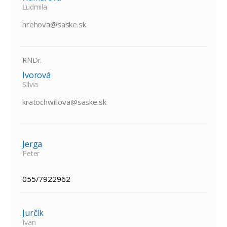
Ľudmila
hrehova@saske.sk
RNDr.
Ivorová
Silvia
kratochwillova@saske.sk
Jerga
Peter
055/7922962
Jurčík
Ivan