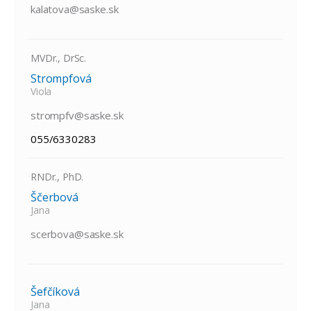
kalatova@saske.sk
MVDr., DrSc.
Strompfová
Viola
strompfv@saske.sk
055/6330283
RNDr., PhD.
Ščerbová
Jana
scerbova@saske.sk
Šefčíková
Jana