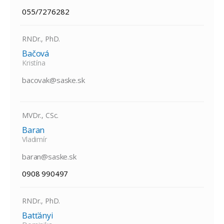
055/7276282
RNDr., PhD.
Bačová
Kristína
bacovak@saske.sk
MVDr., CSc.
Baran
Vladimír
baran@saske.sk
0908 990497
RNDr., PhD.
Batťányi