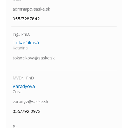
adminiap@saske.sk
055/7287842
Ing., PhD.
Tokarčíková
Katarína
tokarcikova@saske.sk
MVDr., PhD
Váradyová
Zora
varadyz@saske.sk
055/792 2972
Bc.