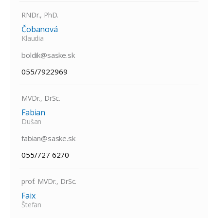
RNDr., PhD.
Čobanová
Klaudia
boldik@saske.sk
055/7922969
MVDr., DrSc.
Fabian
Dušan
fabian@saske.sk
055/727 6270
prof. MVDr., DrSc.
Faix
Štefan