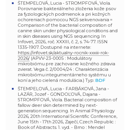
ŠTEMPELOVÁ, Lucia - STROMPFOVÁ, Viola.
Porovnanie bakteriálneho zloženia kože psov
za fyziologických podmienok a pri kožných
ochoreniach pomocou NGS sekvenovania =
Comparison of the bacterial composition of
canine skin under physiological conditions and
in skin diseases using NGS sequencing. In
Infovet, 2026, roč. XXXIII, č. 2, s. 74-77. ISSN
1335-1907. Dostupné na internete:
https://infovet.sk/aktualny-rocnik-xxxiii-rok-
2026/
(APVV-23-0005 : Modulátory
mikrobiómu pre zachovanie kožného zdravia
zvierat. Vega č. 2/0004/24 : Charakterizácia
mikrobiómu integumentárneho systému u
koní a jeho cielená modulácia.) Typ:
BDF
ŠTEMPELOVÁ, Lucia - FARBÁKOVÁ, Jana -
LAZÁR, Jozef - GONDOĽOVÁ, Dajana -
STROMPFOVÁ, Viola. Bacterial composition of
fallow deer skin determined by next-
generation sequencing. In Animal Physiology
2026, 20th International Scientific Conference,
June 15th - 17th 2026, Zaječí, Czech Republic :
Book of Abstracts. 1. vyd. - Brno : Mendel