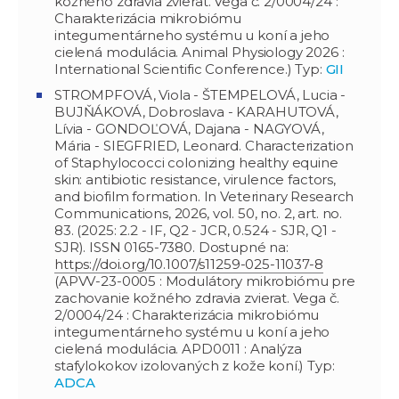
kožného zdravia zvierat. Vega č. 2/0004/24 :
Charakterizácia mikrobiómu
integumentárneho systému u koní a jeho
cielená modulácia. Animal Physiology 2026 :
International Scientific Conference.) Typ:
GII
STROMPFOVÁ, Viola - ŠTEMPELOVÁ, Lucia -
BUJŇÁKOVÁ, Dobroslava - KARAHUTOVÁ,
Lívia - GONDOĽOVÁ, Dajana - NAGYOVÁ,
Mária - SIEGFRIED, Leonard. Characterization
of Staphylococci colonizing healthy equine
skin: antibiotic resistance, virulence factors,
and biofilm formation. In Veterinary Research
Communications, 2026, vol. 50, no. 2, art. no.
83. (2025: 2.2 - IF, Q2 - JCR, 0.524 - SJR, Q1 -
SJR). ISSN 0165-7380. Dostupné na:
https://doi.org/10.1007/s11259-025-11037-8
(APVV-23-0005 : Modulátory mikrobiómu pre
zachovanie kožného zdravia zvierat. Vega č.
2/0004/24 : Charakterizácia mikrobiómu
integumentárneho systému u koní a jeho
cielená modulácia. APD0011 : Analýza
stafylokokov izolovaných z kože koní.) Typ:
ADCA