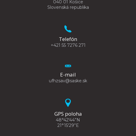
040 01 Košice
Slovenská republika
Telefón
+421 55 7276 271
E-mail
ufhzsav@saske.sk
GPS poloha
48°42'44”N
21°15'29”E