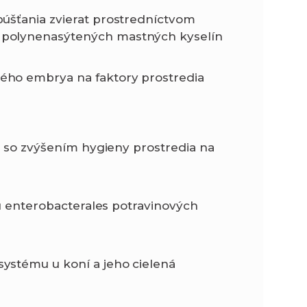
úšťania zvierat prostredníctvom
 polynenasýtených mastných kyselín
ého embrya na faktory prostredia
íc so zvýšením hygieny prostredia na
 u enterobacterales potravinových
ystému u koní a jeho cielená