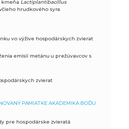
ho kmeňa
Lactiplantibacillus
včieho hrudkového syra
zinku vo výžive hospodárskych zvierat
ženia emisií metánu u prežúvavcov s
ospodárskych zvierat
NOVANÝ PAMIATKE AKADEMIKA BOĎU
dy pre hospodárske zvieratá