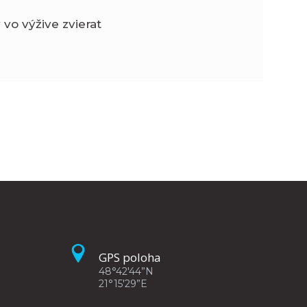
 vo výžive zvierat
GPS poloha
48°42'44”N
21°15'29”E