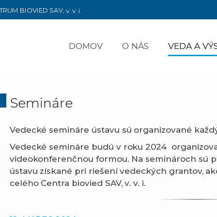
TRUM BIOVIED SAV,
v. v. i.
DOMOV
O NÁS
VEDA A V
Semináre
Vedecké semináre ústavu sú organizované každý 
Vedecké semináre budú v roku 2024 organizov
videokonferenčnou formou. Na seminároch sú p
ústavu získané pri riešení vedeckých grantov, ak
celého Centra biovied SAV, v. v. i.