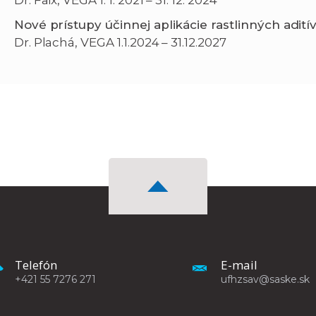
Dr. Faix, VEGA 1. 1. 2021 – 31. 12. 2024
Nové prístupy účinnej aplikácie rastlinných aditív
Dr. Plachá, VEGA 1.1.2024 – 31.12.2027
Telefón
E-mail
+421 55 7276 271
ufhzsav@saske.sk