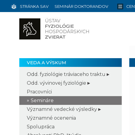
STRÁNKA SAV
SEMINÁR DOKTORANDOV
CEN
ÚSTAV
FYZIOLÓGIE
HOSPODÁRSKYCH
ZVIERAT
VEDA A VÝSKUM
Odd. fyziológie tráviaceho traktu
Odd. vývinovej fyziológie
Pracovníci
Semináre
Významné vedecké výsledky
Významné ocenenia
Spolupráca