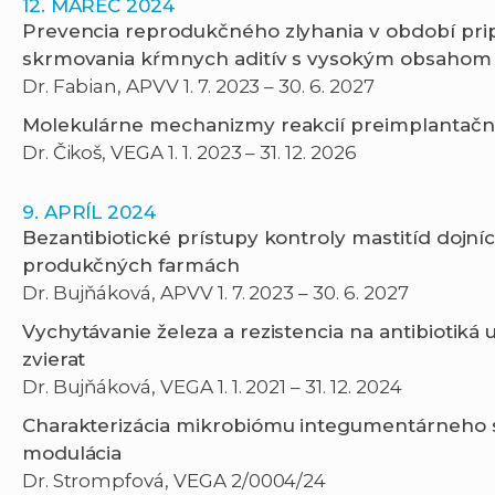
12. MAREC 2024
Prevencia reprodukčného zlyhania v období prip
skrmovania kŕmnych aditív s vysokým obsahom
Dr. Fabian, APVV 1. 7. 2023 – 30. 6. 2027
Molekulárne mechanizmy reakcií preimplantačn
Dr. Čikoš, VEGA 1. 1. 2023 – 31. 12. 2026
9. APRÍL 2024
Bezantibiotické prístupy kontroly mastitíd dojn
produkčných farmách
Dr. Bujňáková, APVV 1. 7. 2023 – 30. 6. 2027
Vychytávanie železa a rezistencia na antibiotiká
zvierat
Dr. Bujňáková, VEGA 1. 1. 2021 – 31. 12. 2024
Charakterizácia mikrobiómu integumentárneho s
modulácia
Dr. Strompfová, VEGA 2/0004/24