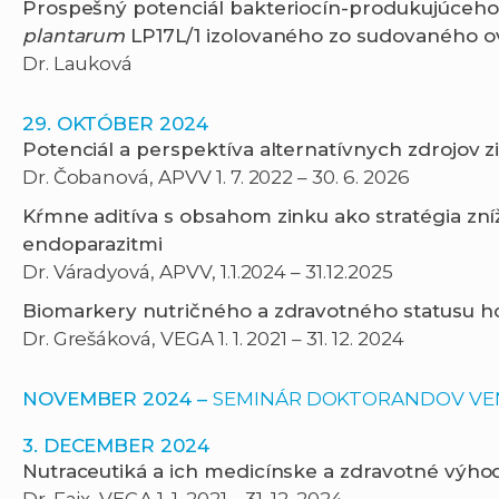
Prospešný potenciál bakteriocín-produkujúce
plantarum
LP17L/1 izolovaného zo sudovaného o
Dr. Lauková
29. OKTÓBER 2024
Potenciál a perspektíva alternatívnych zdrojov 
Dr. Čobanová, APVV 1. 7. 2022 – 30. 6. 2026
Kŕmne aditíva s obsahom zinku ako stratégia zní
endoparazitmi
Dr. Váradyová, APVV, 1.1.2024 – 31.12.2025
Biomarkery nutričného a zdravotného statusu h
Dr. Grešáková, VEGA 1. 1. 2021 – 31. 12. 2024
NOVEMBER 2024
–
SEMINÁR DOKTORANDOV VE
3. DECEMBER 2024
Nutraceutiká a ich medicínske a zdravotné výho