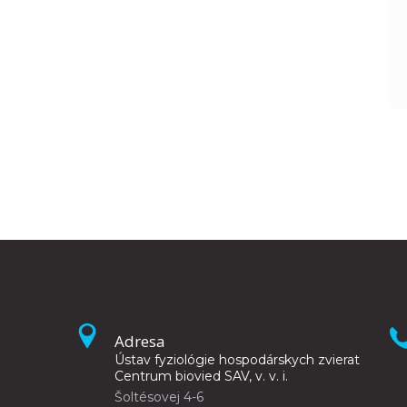
Adresa
Ústav fyziológie hospodárskych zvierat
Centrum biovied SAV, v. v. i.
Šoltésovej 4-6