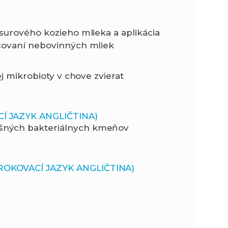
surového kozieho mlieka a aplikácia
acovaní nebovinných mliek
j mikrobioty v chove zvierat
CÍ JAZYK ANGLIČTINA)
šných bakteriálnych kmeňov
ROKOVACÍ JAZYK ANGLIČTINA)