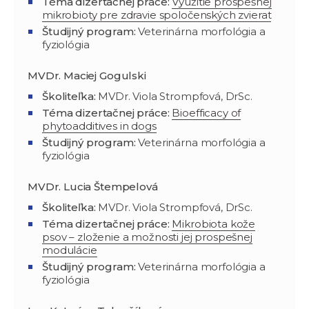
Téma dizertačnej práce:
Využitie prospešnej
mikrobioty pre zdravie spoločenských zvierat
Študijný program:
Veterinárna morfológia a
fyziológia
MVDr. Maciej Gogulski
Školiteľka:
MVDr. Viola Strompfová, DrSc.
Téma dizertačnej práce:
Bioefficacy of
phytoadditives in dogs
Študijný program:
Veterinárna morfológia a
fyziológia
MVDr. Lucia Štempelová
Školiteľka:
MVDr. Viola Strompfová, DrSc.
Téma dizertačnej práce:
Mikrobiota kože
psov – zloženie a možnosti jej prospešnej
modulácie
Študijný program:
Veterinárna morfológia a
fyziológia