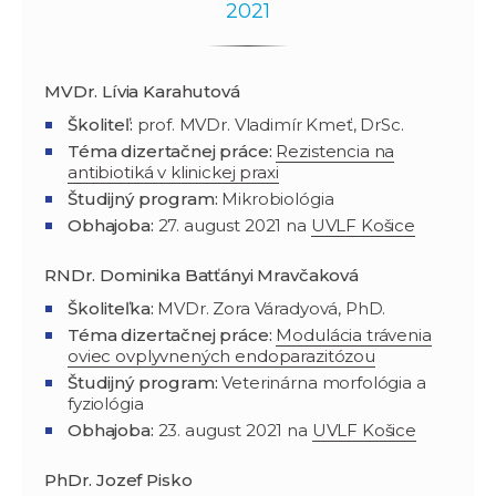
2021
MVDr. Lívia Karahutová
Školiteľ:
prof. MVDr. Vladimír Kmeť, DrSc.
Téma dizertačnej práce:
Rezistencia na
antibiotiká v klinickej praxi
Študijný program
:
Mikrobiológia
Obhajoba:
27. august 2021 na
UVLF Košice
RNDr. Dominika Batťányi Mravčaková
Školiteľka:
MVDr. Zora Váradyová, PhD.
Téma dizertačnej práce:
Modulácia trávenia
oviec ovplyvnených endoparazitózou
Študijný program
:
Veterinárna morfológia a
fyziológia
Obhajoba:
23. august 2021 na
UVLF Košice
PhDr. Jozef Pisko