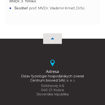
RNDr. J. Timko
Školiteľ:
prof. MVDr. Vladimír Kmeť, DrSc.
Adresa
Ústav fyziológie hospodárskych zvierat
Centrum biovied SAV, v. v. i.
Šoltésovej 4-6
040 01 Košice
Slovenská republika