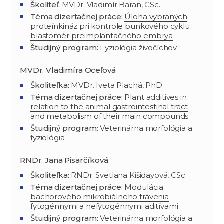
Školiteľ:
MVDr. Vladimír Baran, CSc.
Téma dizertačnej práce:
Úloha vybraných
proteínkináz pri kontrole bunkového cyklu
blastomér preimplantačného embrya
Študijný program
:
Fyziológia živočíchov
MVDr. Vladimíra Oceľová
Školiteľka:
MVDr. Iveta Plachá, PhD.
Téma dizertačnej práce:
Plant additives in
relation to the animal gastrointestinal tract
and metabolism of their main compounds
Študijný program
:
Veterinárna morfológia a
fyziológia
RNDr. Jana Pisarčíková
Školiteľka:
RNDr. Svetlana Kišidayová, CSc.
Téma dizertačnej práce:
Modulácia
bachorového mikrobiálneho trávenia
fytogénnymi a nefytogénnymi aditívami
Študijný program
:
Veterinárna morfológia a