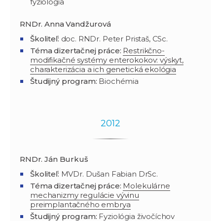
fyziológia
RNDr. Anna Vandžurová
Školiteľ:
doc. RNDr. Peter Pristaš, CSc.
Téma dizertačnej práce:
Restrikčno-
modifikačné systémy enterokokov: výskyt,
charakterizácia a ich genetická ekológia
Študijný program
:
Biochémia
2012
RNDr.
Ján Burkuš
Školiteľ:
MVDr. Dušan Fabian DrSc.
Téma dizertačnej práce:
Molekulárne
mechanizmy regulácie vývinu
preimplantačného embrya
Študijný program
:
Fyziológia živočíchov