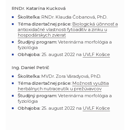
RNDr. Katarína Kucková
Školiteľka:
RNDr. Klaudia Čobanová, PhD.
Téma dizertačnej práce:
Biologická účinnosť a
antioxidačné vlastnosti fytoaditív a zinku u
hospodárskych zvierat
Študijný program:
Veterinárna morfológia a
fyziológia
Obhajoba:
25. august 2022 na
UVLF Košice
Ing. Daniel Petrič
Školiteľka:
MVDr. Zora Váradyová, PhD.
Téma dizertačnej práce:
Možnosti využitia
herbálnych nutraceutík u prežúvavcov
Študijný program
:
Veterinárna morfológia a
fyziológia
Obhajoba:
25. august 2022 na
UVLF Košice