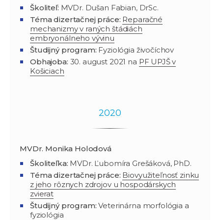
Školiteľ:
MVDr. Dušan Fabian, DrSc.
Téma dizertačnej práce:
Reparačné
mechanizmy v raných štádiách
embryonálneho vývinu
Študijný program
:
Fyziológia živočíchov
Obhajoba:
30. august 2021 na
PF UPJŠ v
Košiciach
2020
MVDr. Monika Holodová
Školiteľka:
MVDr. Ľubomíra Grešáková, PhD.
Téma dizertačnej práce:
Biovyužiteľnosť zinku
z jeho rôznych zdrojov u hospodárskych
zvierat
Študijný program
:
Veterinárna morfológia a
fyziológia