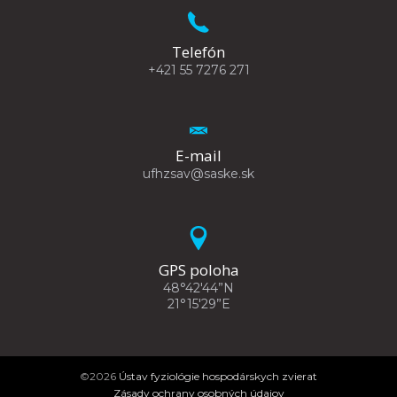
Telefón
+421 55 7276 271
E-mail
ufhzsav@saske.sk
GPS poloha
48°42'44”N
21°15'29”E
©2026
Ústav fyziológie hospodárskych zvierat
Zásady ochrany osobných údajov