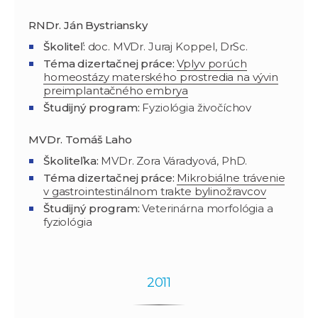
RNDr. Ján Bystriansky
Školiteľ:
doc. MVDr. Juraj Koppel, DrSc.
Téma dizertačnej práce:
Vplyv porúch
homeostázy materského prostredia na vývin
preimplantačného embrya
Študijný program
:
Fyziológia živočíchov
MVDr.
Tomáš Laho
Školiteľka:
MVDr. Zora Váradyová, PhD.
Téma dizertačnej práce:
Mikrobiálne trávenie
v gastrointestinálnom trakte bylinožravcov
Študijný program
:
Veterinárna morfológia a
fyziológia
2011