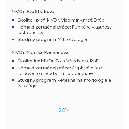
MVDr. Eva Straková
Školiteľ:
prof. MVDr. Vladimír Kmeť, DrSc.
Téma dizertačnej práce:
Funkčné vlastnosti
laktobacilov
Študijný program
:
Mikrobiológia
MVDr. Monika Wencelová
Školiteľka:
MVDr. Zora Váradyová, PhD.
Téma dizertačnej práce:
Ovplyvňovanie
lipidového metabolizmu v bachore
Študijný program
:
Veterinárna morfológia a
fyziológia
2014