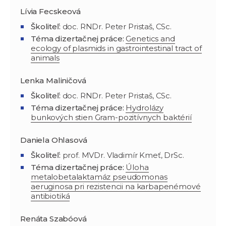
Lívia Fecskeová
Školiteľ:
doc. RNDr. Peter Pristaš, CSc.
Téma dizertačnej práce:
Genetics and
ecology of plasmids in gastrointestinal tract of
animals
Lenka Maliničová
Školiteľ:
doc. RNDr. Peter Pristaš, CSc.
Téma dizertačnej práce:
Hydrolázy
bunkových stien Gram-pozitívnych baktérií
Daniela Ohlasová
Školiteľ:
prof. MVDr. Vladimír Kmeť, DrSc.
Téma dizertačnej práce:
Úloha
metalobetalaktamáz pseudomonas
aeruginosa pri rezistencii na karbapenémové
antibiotiká
Renáta Szabóová