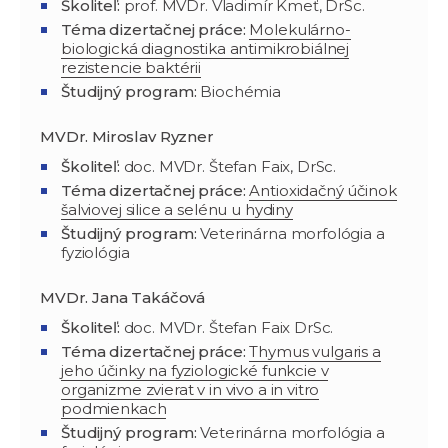
Školiteľ:
prof. MVDr. Vladimír Kmeť, DrSc.
Téma dizertačnej práce:
Molekulárno-
biologická diagnostika antimikrobiálnej
rezistencie baktérii
Študijný program
:
Biochémia
MVDr. Miroslav Ryzner
Školiteľ:
doc. MVDr. Štefan Faix, DrSc.
Téma dizertačnej práce:
Antioxidačný účinok
šalviovej silice a selénu u hydiny
Študijný program
:
Veterinárna morfológia a
fyziológia
MVDr. Jana Takáčová
Školiteľ:
doc. MVDr. Štefan Faix DrSc.
Téma dizertačnej práce:
Thymus vulgaris a
jeho účinky na fyziologické funkcie v
organizme zvierat v in vivo a in vitro
podmienkach
Študijný program
:
Veterinárna morfológia a