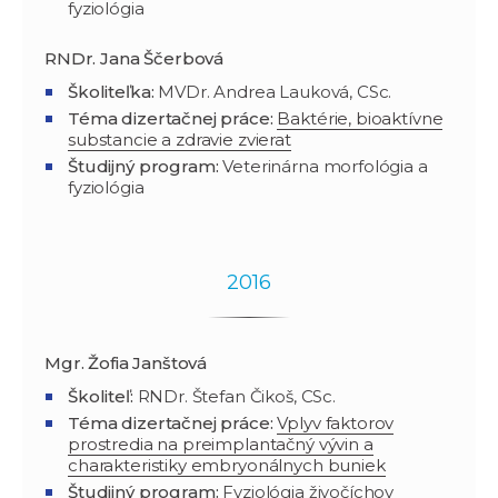
fyziológia
RNDr. Jana Ščerbová
Školiteľka:
MVDr. Andrea Lauková, CSc.
Téma dizertačnej práce:
Baktérie, bioaktívne
substancie a zdravie zvierat
Študijný program
:
Veterinárna morfológia a
fyziológia
2016
Mgr. Žofia Janštová
Školiteľ:
RNDr. Štefan Čikoš, CSc.
Téma dizertačnej práce:
Vplyv faktorov
prostredia na preimplantačný vývin a
charakteristiky embryonálnych buniek
Študijný program
:
Fyziológia živočíchov