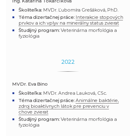
Ing. Katarína Tokarčíková
Školiteľka:
MVDr. Ľubomíra Grešáková, PhD.
Téma dizertačnej práce:
Interakcie stopových
prvkov a ich vplyv na minerálny status zvierat
Študijný program:
Veterinárna morfológia a
fyziológia
2022
MVDr. Eva Bino
Školiteľka:
MVDr. Andrea Lauková, CSc.
Téma dizertačnej práce:
Animálne baktérie,
zdroj bioaktívnych látok pre prevenciu v
chove zvierat
Študijný program:
Veterinárna morfológia a
fyziológia