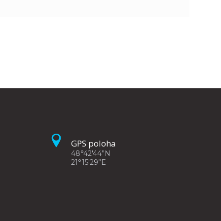
GPS poloha
48°42'44”N
21°15'29”E