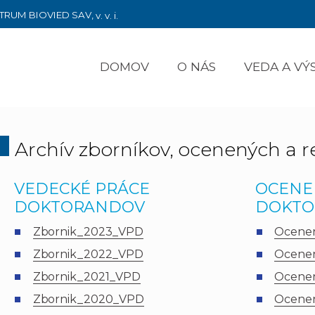
TRUM BIOVIED SAV,
v. v. i.
DOMOV
O NÁS
VEDA A V
Archív zborníkov, ocenených a r
VEDECKÉ PRÁCE
OCENE
DOKTORANDOV
DOKTO
Zbornik_2023_VPD
Ocenen
Zbornik_2022_VPD
Ocenen
Zbornik_2021_VPD
Ocenen
Zbornik_2020_VPD
Ocenen