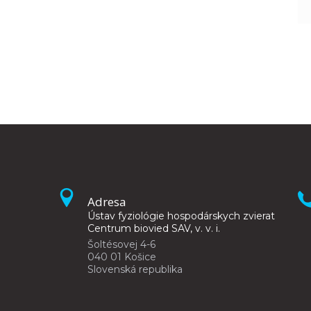
Adresa
Ústav fyziológie hospodárskych zvierat
Centrum biovied SAV, v. v. i.
Šoltésovej 4-6
040 01 Košice
Slovenská republika