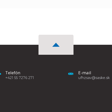
Telefón
E-mail
+421 55 7276 271
ufhzsav@saske.sk