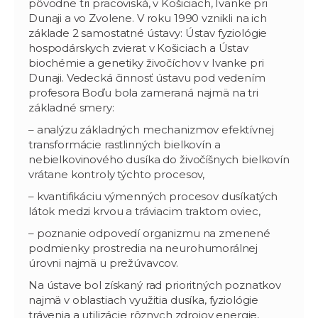
pôvodne tri pracoviská, v Košiciach, Ivanke pri
Dunaji a vo Zvolene. V roku 1990 vznikli na ich
základe 2 samostatné ústavy: Ústav fyziológie
hospodárskych zvierat v Košiciach a Ústav
biochémie a genetiky živočíchov v Ivanke pri
Dunaji. Vedecká činnosť ústavu pod vedením
profesora Boďu bola zameraná najmä na tri
základné smery:
– analýzu základných mechanizmov efektívnej
transformácie rastlinných bielkovín a
nebielkovinového dusíka do živočíšnych bielkovín
vrátane kontroly týchto procesov,
– kvantifikáciu výmenných procesov dusíkatých
látok medzi krvou a tráviacim traktom oviec,
– poznanie odpovedí organizmu na zmenené
podmienky prostredia na neurohumorálnej
úrovni najmä u prežúvavcov.
Na ústave bol získaný rad prioritných poznatkov
najmä v oblastiach využitia dusíka, fyziológie
trávenia a utilizácie rôznych zdrojov energie,