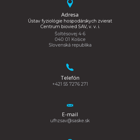
Adresa
Ústav fyziológie hospodárskych zvierat
Centrum biovied SAV, v. v. i.
Šoltésovej 4-6
040 01 Košice
Slovenská republika
Telefón
+421 55 7276 271
E-mail
ufhzsav@saske.sk