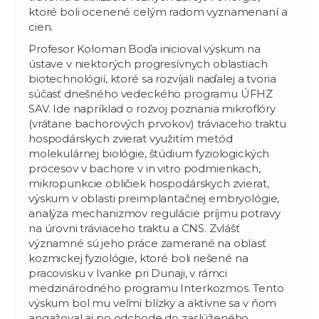
ktoré boli ocenené celým radom vyznamenaní a
cien.
Profesor Koloman Boďa inicioval výskum na
ústave v niektorých progresívnych oblastiach
biotechnológií, ktoré sa rozvíjali naďalej a tvoria
súčasť dnešného vedeckého programu ÚFHZ
SAV. Ide napríklad o rozvoj poznania mikroflóry
(vrátane bachorových prvokov) tráviaceho traktu
hospodárskych zvierat využitím metód
molekulárnej biológie, štúdium fyziologických
procesov v bachore v in vitro podmienkach,
mikropunkcie obličiek hospodárskych zvierat,
výskum v oblasti preimplantačnej embryológie,
analýza mechanizmov regulácie príjmu potravy
na úrovni tráviaceho traktu a CNS. Zvlášť
významné sú jeho práce zamerané na oblasť
kozmickej fyziológie, ktoré boli riešené na
pracovisku v Ivanke pri Dunaji, v rámci
medzinárodného programu Interkozmos. Tento
výskum bol mu veľmi blízky a aktívne sa v ňom
angažoval aj po odchode do zaslúženého