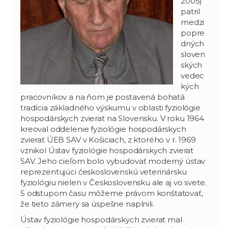
2005)
patril
medzi
popre
dných
sloven
ských
vedec
kých
pracovníkov a na ňom je postavená bohatá
tradícia základného výskumu v oblasti fyziológie
hospodárskych zvierat na Slovensku. V roku 1964
kreoval oddelenie fyziológie hospodárskych
zvierat ÚEB SAV v Košiciach, z ktorého v r. 1969
vznikol Ústav fyziológie hospodárskych zvierat
SAV. Jeho cieľom bolo vybudovať moderný ústav
reprezentujúci československú veterinársku
fyziológiu nielen v Československu ale aj vo svete.
S odstupom času môžeme právom konštatovať,
že tieto zámery sa úspešne naplnili.
Ústav fyziológie hospodárskych zvierat mal