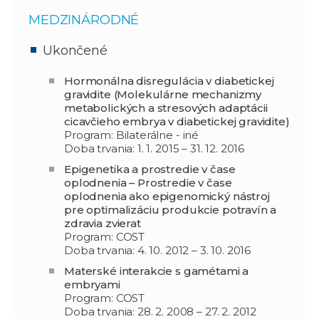
MEDZINÁRODNÉ
Ukončené
Hormonálna disregulácia v diabetickej
gravidite (Molekulárne mechanizmy
metabolických a stresových adaptácii
cicavčieho embrya v diabetickej gravidite)
Program: Bilaterálne - iné
Doba trvania: 1. 1. 2015 – 31. 12. 2016
Epigenetika a prostredie v čase
oplodnenia – Prostredie v čase
oplodnenia ako epigenomický nástroj
pre optimalizáciu produkcie potravín a
zdravia zvierat
Program: COST
Doba trvania: 4. 10. 2012 – 3. 10. 2016
Materské interakcie s gamétami a
embryami
Program: COST
Doba trvania: 28. 2. 2008 – 27. 2. 2012