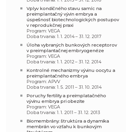
Vplyv kondičného stavu samíc na
preimplantačný vývin embrya a
úspešnosť biotechnologických postupov
v reprodukčnej praxi
Program: VEGA
Doba trvania: 1. 1. 2014 – 31. 12. 2017
Úloha vybraných bunkových receptorov
v preimplantačnej embryogenéze
Program: VEGA
Doba trvania: 1. 1. 2012 – 31. 12. 2014
Kontrolné mechanizmy vývinu oocytu a
preimplantačného embrya
Program: APVV
Doba trvania: 1. 5. 2011 – 31. 10. 2014
Poruchy fertility a preimplatačného
vývinu embrya pri obezite
Program: VEGA
Doba trvania: 1. 1. 2011 – 31. 12. 2013
Biomembrány: štruktúra a dynamika
membrán vo vzťahu k bunkovým