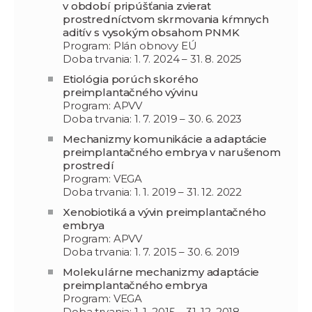
v období pripúšťania zvierat
prostredníctvom skrmovania kŕmnych
aditív s vysokým obsahom PNMK
Program: Plán obnovy EÚ
Doba trvania: 1. 7. 2024 – 31. 8. 2025
Etiológia porúch skorého
preimplantačného vývinu
Program: APVV
Doba trvania: 1. 7. 2019 – 30. 6. 2023
Mechanizmy komunikácie a adaptácie
preimplantačného embrya v narušenom
prostredí
Program: VEGA
Doba trvania: 1. 1. 2019 – 31. 12. 2022
Xenobiotiká a vývin preimplantačného
embrya
Program: APVV
Doba trvania: 1. 7. 2015 – 30. 6. 2019
Molekulárne mechanizmy adaptácie
preimplantačného embrya
Program: VEGA
Doba trvania: 1. 1. 2015 – 31. 12. 2018