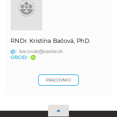
RNDr. Kristína Bačová, PhD.
@:
bacovak@saske.sk
ORCID:
PRACOVNÍCI