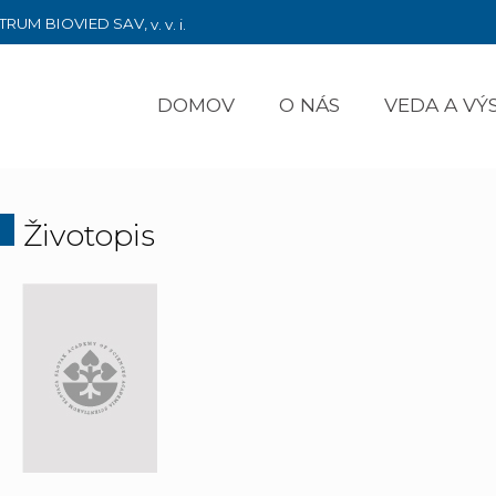
TRUM BIOVIED SAV,
v. v. i.
DOMOV
O NÁS
VEDA A V
Životopis