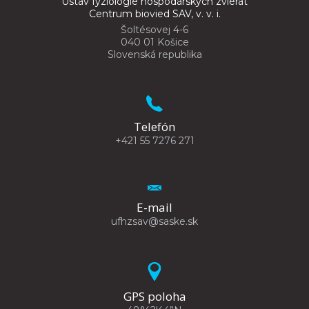
Ústav fyziológie hospodárskych zvierat
Centrum biovied SAV, v. v. i.
Šoltésovej 4-6
040 01 Košice
Slovenská republika
Telefón
+421 55 7276 271
E-mail
ufhzsav@saske.sk
GPS poloha