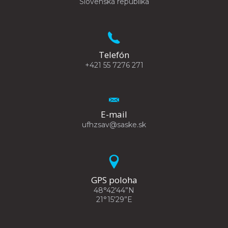
Slovenská republika
Telefón
+421 55 7276 271
E-mail
ufhzsav@saske.sk
GPS poloha
48°42'44”N
21°15'29”E