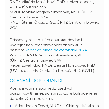
RNDr. Viktória Majláthová PhD., univer. docent,
PF UPJŠ v Košiciach
MVDr. Monika Pogány Simonová, PhD., ÚFHZ
Centrum biovied SAV
RNDr. Štefan Čikoš, DrSc., ÚFHZ Centrum biovied
SAV
Príspevky zo seminára doktorandov boli
uverejnené v recenzovanom zborníku s
názvom
Vedecké práce doktorandov 2024
Zostavila: RNDr. Veronika Kovaříková, PhD.
(ÚFHZ Centrum biovied SAV)
Recenzovali: doc. RNDr. Beáta Holečková, PhD.
(UVLF), doc. MVDr. Marián Prokeš, PhD. (UVLF)
OCENENÍ DOKTORANDI
Komisia vybrala spomedzi všetkých
účastníkov
6
najlepších prác, ktoré boli ocenené
darčekovými poukazmi.
Adandedjan David, MUDr., I. Chirurgická klinika