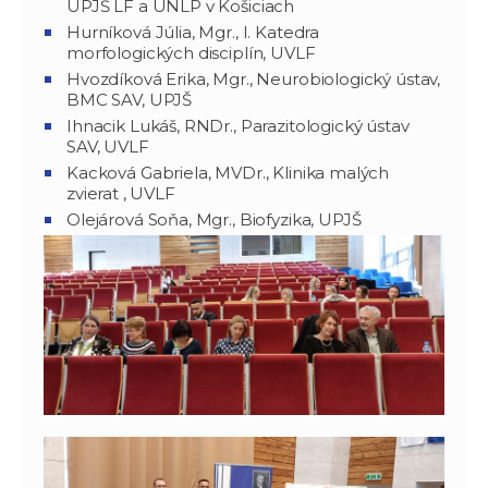
UPJŠ LF a UNLP v Košiciach
Hurníková Júlia, Mgr., I. Katedra
morfologických disciplín, UVLF
Hvozdíková Erika, Mgr., Neurobiologický ústav,
BMC SAV, UPJŠ
Ihnacik Lukáš, RNDr., Parazitologický ústav
SAV, UVLF
Kacková Gabriela, MVDr., Klinika malých
zvierat , UVLF
Olejárová Soňa, Mgr., Biofyzika, UPJŠ