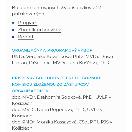
Bolo prezentovaných 25 príspevkov z 27
publikovaných.
Program
Zborník príspevkov
Report
ORGANIZAČNÝ A PROGRAMOVÝ VÝBOR:
RNDr. Veronika Kovaříková, PhD., MVDr. Dušan
Fabian, DrSc., doc. MVDr. Jana Koščová, PhD.
PRÍSPEVKY BOLI HODNOTENÉ ODBORNOU
KOMISIOU ZLOŽENOU ZO ZÁSTUPCOV
ORGANIZÁTOROV:
doc. MVDr. Drahomíra Sopková, PhD., UVLF v
Košiciach
doc. MVDr. Ivana Regecová, PhD., UVLF v
Košiciach
doc. RNDr. Monika Kassayová, CSc., PF UPJŠ v
Košiciach