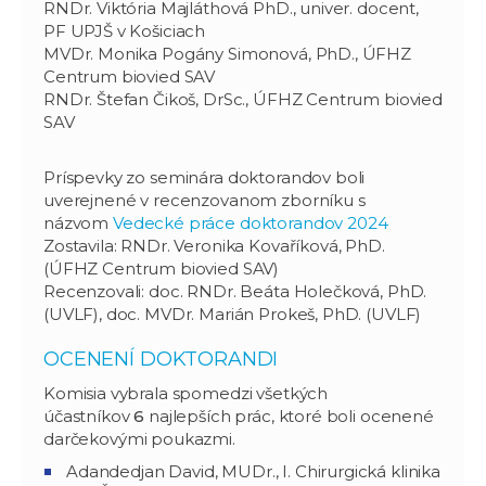
RNDr. Viktória Majláthová PhD., univer. docent,
PF UPJŠ v Košiciach
MVDr. Monika Pogány Simonová, PhD., ÚFHZ
Centrum biovied SAV
RNDr. Štefan Čikoš, DrSc., ÚFHZ Centrum biovied
SAV
Príspevky zo seminára doktorandov boli
uverejnené v recenzovanom zborníku s
názvom
Vedecké práce doktorandov 2024
Zostavila: RNDr. Veronika Kovaříková, PhD.
(ÚFHZ Centrum biovied SAV)
Recenzovali: doc. RNDr. Beáta Holečková, PhD.
(UVLF), doc. MVDr. Marián Prokeš, PhD. (UVLF)
OCENENÍ DOKTORANDI
Komisia vybrala spomedzi všetkých
účastníkov
6
najlepších prác, ktoré boli ocenené
darčekovými poukazmi.
Adandedjan David, MUDr., I. Chirurgická klinika