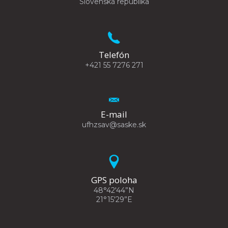
Slovenská republika
Telefón
+421 55 7276 271
E-mail
ufhzsav@saske.sk
GPS poloha
48°42'44”N
21°15'29”E