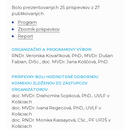
Bolo prezentovaných 25 príspevkov z 27
publikovaných.
Program
Zborník príspevkov
Report
ORGANIZAČNÝ A PROGRAMOVÝ VÝBOR:
RNDr. Veronika Kovaříková, PhD., MVDr. Dušan
Fabian, DrSc., doc. MVDr. Jana Koščová, PhD.
PRÍSPEVKY BOLI HODNOTENÉ ODBORNOU
KOMISIOU ZLOŽENOU ZO ZÁSTUPCOV
ORGANIZÁTOROV:
doc. MVDr. Drahomíra Sopková, PhD., UVLF v
Košiciach
doc. MVDr. Ivana Regecová, PhD., UVLF v
Košiciach
doc. RNDr. Monika Kassayová, CSc., PF UPJŠ v
Košiciach