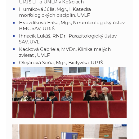
UPJŠ LF a UNLP v Košiciach
Hurníková Júlia, Mgr., I. Katedra
morfologických disciplín, UVLF
Hvozdíková Erika, Mgr., Neurobiologický ústav,
BMC SAV, UPJŠ
Ihnacik Lukáš, RNDr., Parazitologický ústav
SAV, UVLF
Kacková Gabriela, MVDr., Klinika malých
zvierat , UVLF
Olejárová Soňa, Mgr., Biofyzika, UPJŠ