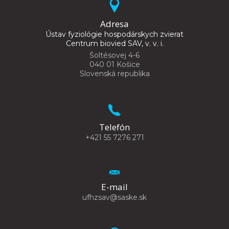
Adresa
Ústav fyziológie hospodárskych zvierat
Centrum biovied SAV, v. v. i.
Šoltésovej 4-6
040 01 Košice
Slovenská republika
Telefón
+421 55 7276 271
E-mail
ufhzsav@saske.sk