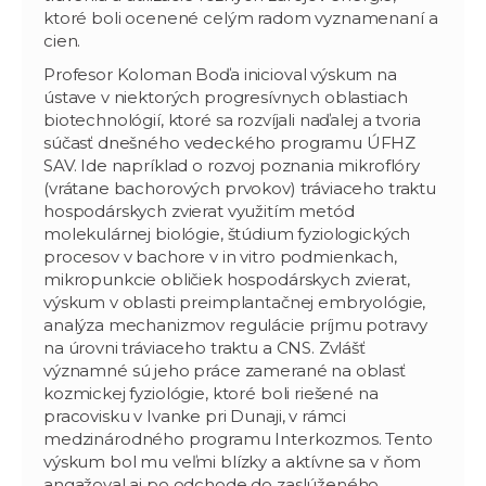
ktoré boli ocenené celým radom vyznamenaní a
cien.
Profesor Koloman Boďa inicioval výskum na
ústave v niektorých progresívnych oblastiach
biotechnológií, ktoré sa rozvíjali naďalej a tvoria
súčasť dnešného vedeckého programu ÚFHZ
SAV. Ide napríklad o rozvoj poznania mikroflóry
(vrátane bachorových prvokov) tráviaceho traktu
hospodárskych zvierat využitím metód
molekulárnej biológie, štúdium fyziologických
procesov v bachore v in vitro podmienkach,
mikropunkcie obličiek hospodárskych zvierat,
výskum v oblasti preimplantačnej embryológie,
analýza mechanizmov regulácie príjmu potravy
na úrovni tráviaceho traktu a CNS. Zvlášť
významné sú jeho práce zamerané na oblasť
kozmickej fyziológie, ktoré boli riešené na
pracovisku v Ivanke pri Dunaji, v rámci
medzinárodného programu Interkozmos. Tento
výskum bol mu veľmi blízky a aktívne sa v ňom
angažoval aj po odchode do zaslúženého