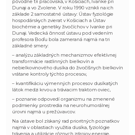
pôvodne tri pracoviská, v Košiciach, Ivanke pri
Dunaji a vo Zvolene. V roku 1990 vznikli na ich
základe 2 samostatné ústavy: Ústav fyziológie
hospodárskych zvierat v Košiciach a Ústav
biochémie a genetiky živočíchov v Ivanke pri
Dunaji. Vedecká činnosť ústavu pod vedením
profesora Boďu bola zameraná najmä na tri
základné smery:
– analýzu základných mechanizmov efektívnej
transformácie rastlinných bielkovín a
nebielkovinového dusíka do živočíšnych bielkovín
vrátane kontroly týchto procesov,
– kvantifikáciu výmenných procesov dusíkatých
látok medzi krvou a tráviacim traktom oviec,
– poznanie odpovedí organizmu na zmenené
podmienky prostredia na neurohumorálnej
úrovni najmä u prežúvavcov.
Na ústave bol získaný rad prioritných poznatkov
najmä v oblastiach využitia dusíka, fyziológie
trávenia a utilizácie rôznych zdrojov energie,