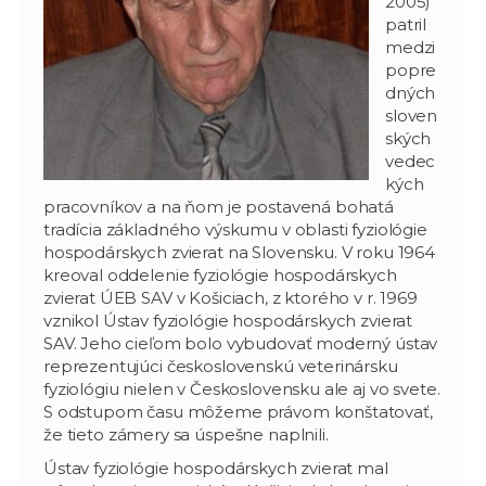
2005)
patril
medzi
popre
dných
sloven
ských
vedec
kých
pracovníkov a na ňom je postavená bohatá
tradícia základného výskumu v oblasti fyziológie
hospodárskych zvierat na Slovensku. V roku 1964
kreoval oddelenie fyziológie hospodárskych
zvierat ÚEB SAV v Košiciach, z ktorého v r. 1969
vznikol Ústav fyziológie hospodárskych zvierat
SAV. Jeho cieľom bolo vybudovať moderný ústav
reprezentujúci československú veterinársku
fyziológiu nielen v Československu ale aj vo svete.
S odstupom času môžeme právom konštatovať,
že tieto zámery sa úspešne naplnili.
Ústav fyziológie hospodárskych zvierat mal