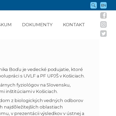
EN
ÝSKUM
DOKUMENTY
KONTAKT
ka Boďu je vedecké podujatie, ktoré
olupráci s UVLF a PF UPJŠ v Košiciach.
rnych fyziológov na Slovensku,
i inštitúciami v Košiciach.
ndom z biologických vedných odborov
h najdôležitejších oblastiach
u, v prezentácii výsledkov v ústnej a