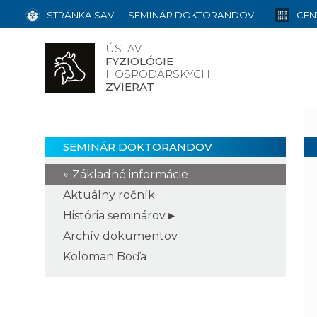
STRÁNKA SAV
SEMINÁR DOKTORANDOV
CEN
ÚSTAV
FYZIOLÓGIE
HOSPODÁRSKYCH
ZVIERAT
SEMINÁR DOKTORANDOV
Základné informácie
Aktuálny ročník
História seminárov
Archív dokumentov
Koloman Boďa