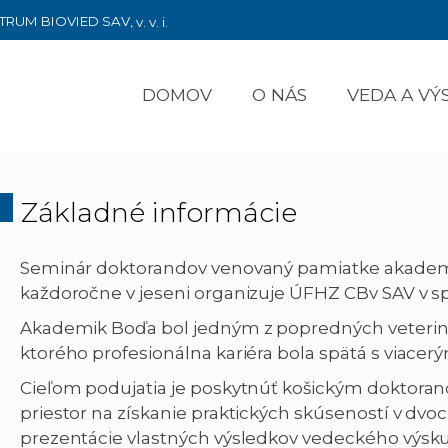
TRUM BIOVIED SAV,
v. v. i.
DOMOV
O NÁS
VEDA A V
Základné informácie
Seminár doktorandov venovaný pamiatke akademi
každoročne v jeseni organizuje ÚFHZ CBv SAV v sp
Akademik Boďa bol jedným z popredných veteriná
ktorého profesionálna kariéra bola spätá s viacerým
Cieľom podujatia je poskytnúť košickým doktora
priestor na získanie praktických skúseností v dvoc
prezentácie vlastných výsledkov vedeckého výskum