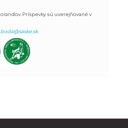
torandov. Príspevky sú uverejňované v
.boda@saske.sk