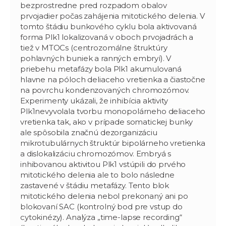
bezprostredne pred rozpadom obalov
prvojadier počas zahájenia mitotického delenia. V
tomto štádiu bunkového cyklu bola aktivovaná
forma Plk1 lokalizovaná v oboch prvojadrách a
tiež v MTOCs (centrozomálne štruktúry
pohlavných buniek a ranných embryí). V
priebehu metafázy bola Plk1 akumulovaná
hlavne na póloch deliaceho vretienka a čiastočne
na povrchu kondenzovaných chromozómov.
Experimenty ukázali, že inhibícia aktivity
Plk1nevyvolala tvorbu monopolárneho deliaceho
vretienka tak, ako v prípade somatickej bunky
ale spôsobila značnú dezorganizáciu
mikrotubulárnych štruktúr bipolárneho vretienka
a dislokalizáciu chromozómov. Embryá s
inhibovanou aktivitou Plk1 vstúpili do prvého
mitotického delenia ale to bolo následne
zastavené v štádiu metafázy. Tento blok
mitotického delenia nebol prekonaný ani po
blokovaní SAC (kontrolný bod pre vstup do
cytokinézy). Analýza „time-lapse recording“