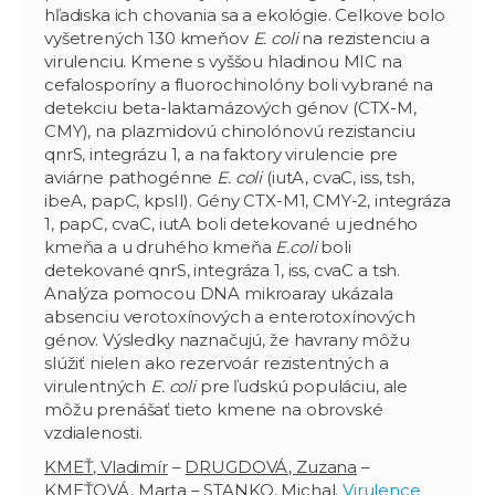
hľadiska ich chovania sa a ekológie. Celkove bolo
vyšetrených 130 kmeňov
E. coli
na rezistenciu a
virulenciu. Kmene s vyššou hladinou MIC na
cefalosporíny a fluorochinolóny boli vybrané na
detekciu beta-laktamázových génov (CTX-M,
CMY), na plazmidovú chinolónovú rezistanciu
qnrS, integrázu 1, a na faktory virulencie pre
aviárne pathogénne
E. coli
(iutA, cvaC, iss, tsh,
ibeA, papC, kpsII). Gény CTX-M1, CMY-2, integráza
1, papC, cvaC, iutA boli detekované u jedného
kmeňa a u druhého kmeňa
E.coli
boli
detekované qnrS, integráza 1, iss, cvaC a tsh.
Analýza pomocou DNA mikroaray ukázala
absenciu verotoxínových a enterotoxínových
génov. Výsledky naznačujú, že havrany môžu
slúžiť nielen ako rezervoár rezistentných a
virulentných
E. coli
pre ľudskú populáciu, ale
môžu prenášať tieto kmene na obrovské
vzdialenosti.
KMEŤ, Vladimír
–
DRUGDOVÁ, Zuzana
–
KMEŤOVÁ, Marta – STANKO, Michal.
Virulence