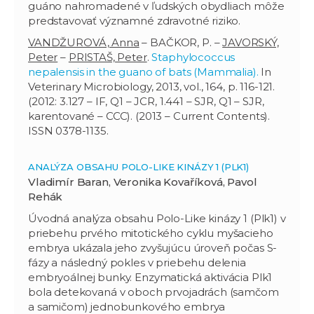
guáno nahromadené v ľudských obydliach môže
predstavovať významné zdravotné riziko.
VANDŽUROVÁ, Anna
– BAČKOR, P. –
JAVORSKÝ,
Peter
–
PRISTAŠ, Peter
.
Staphylococcus
nepalensis in the guano of bats (Mammalia).
In
Veterinary Microbiology, 2013, vol., 164, p. 116-121.
(2012: 3.127 – IF, Q1 – JCR, 1.441 – SJR, Q1 – SJR,
karentované – CCC). (2013 – Current Contents).
ISSN 0378-1135.
ANALÝZA OBSAHU POLO-LIKE KINÁZY 1 (PLK1)
Vladimír Baran, Veronika Kovaříková, Pavol
Rehák
Úvodná analýza obsahu Polo-Like kinázy 1 (Plk1) v
priebehu prvého mitotického cyklu myšacieho
embrya ukázala jeho zvyšujúcu úroveň počas S-
fázy a následný pokles v priebehu delenia
embryoálnej bunky. Enzymatická aktivácia Plk1
bola detekovaná v oboch prvojadrách (samčom
a samičom) jednobunkového embrya