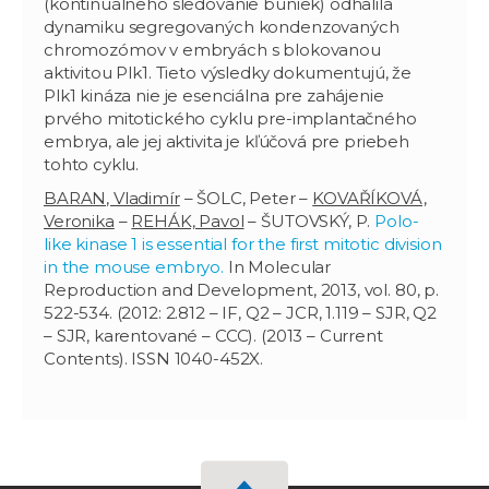
(kontinuálneho sledovanie buniek) odhalila
dynamiku segregovaných kondenzovaných
chromozómov v embryách s blokovanou
aktivitou Plk1. Tieto výsledky dokumentujú, že
Plk1 kináza nie je esenciálna pre zahájenie
prvého mitotického cyklu pre-implantačného
embrya, ale jej aktivita je kľúčová pre priebeh
tohto cyklu.
BARAN, Vladimír
– ŠOLC, Peter –
KOVAŘÍKOVÁ,
Veronika
–
REHÁK, Pavol
– ŠUTOVSKÝ, P.
Polo-
like kinase 1 is essential for the first mitotic division
in the mouse embryo.
In Molecular
Reproduction and Development, 2013, vol. 80, p.
522-534. (2012: 2.812 – IF, Q2 – JCR, 1.119 – SJR, Q2
– SJR, karentované – CCC). (2013 – Current
Contents). ISSN 1040-452X.