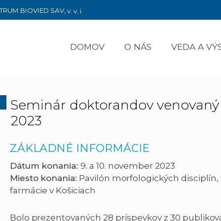
TRUM BIOVIED SAV,
v. v. i.
DOMOV
O NÁS
VEDA A V
Seminár doktorandov venovan
2023
ZÁKLADNÉ INFORMÁCIE
Dátum konania:
9. a 10. november 2023
Miesto konania:
Pavilón morfologických disciplín, 
farmácie v Košiciach
Bolo prezentovaných 28 príspevkov z 30 publikov