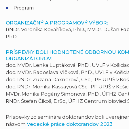
Program
ORGANIZAČNÝ A PROGRAMOVÝ VÝBOR:
RNDr. Veronika Kovaříková, PhD., MVDr. Dušan Fabi
PhD.
PRÍSPEVKY BOLI HODNOTENÉ ODBORNOU KOM
ORGANIZÁTOROV:
doc. MVDr. Lenka Luptáková, PhD., UVLF v Košicia
doc. MVDr. Radoslava Vlčková, PhD., UVLF v Košici
doc. RNDr. Zuzana Daxnerová, CSc., PF UPJŠ v Koš
doc. RNDr. Monika Kassayová CSc., PF UPJŠ v Koši
MVDr. Monika Pogány Simonová, PhD., ÚFHZ Cen
RNDr. Štefan Čikoš, DrSc., ÚFHZ Centrum biovied
Príspevky zo seminára doktorandov boli uverejn
názvom
Vedecké práce doktorandov 2023