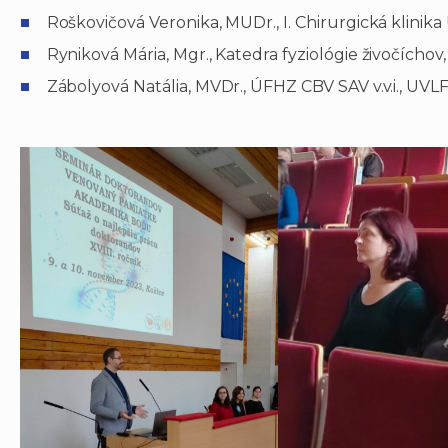
Roškovičová Veronika, MUDr., I. Chirurgická klinik
Ryniková Mária, Mgr., Katedra fyziológie živočíchov
Zábolyová Natália, MVDr., ÚFHZ CBV SAV v.v.i., UVL