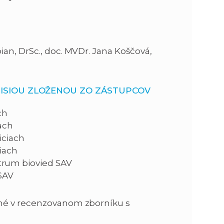
an, DrSc., doc. MVDr. Jana Koščová,
ISIOU ZLOŽENOU ZO ZÁSTUPCOV
ch
ach
iciach
ciach
trum biovied SAV
 SAV
ené v recenzovanom zborníku s