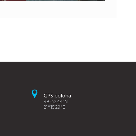
GPS poloha
48°42'44”N
21°15'29”E