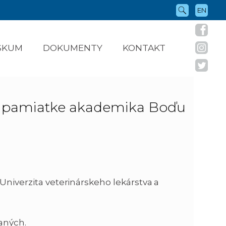
EN
ÝSKUM
DOKUMENTY
KONTAKT
ý pamiatke akademika Boďu
Univerzita veterinárskeho lekárstva a
aných.