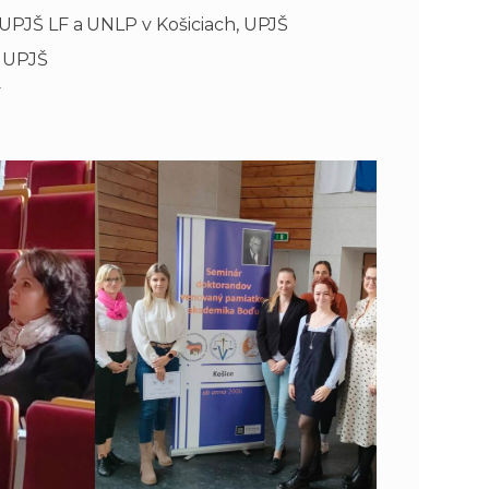
a UPJŠ LF a UNLP v Košiciach, UPJŠ
, UPJŠ
F