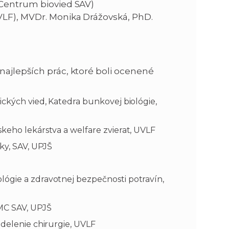
 Centrum biovied SAV)
VLF), MVDr. Monika Drážovská, PhD.
najlepších prác, ktoré boli ocenené
ických vied, Katedra bunkovej biológie,
keho lekárstva a welfare zvierat, UVLF
iky, SAV, UPJŠ
lógie a zdravotnej bezpečnosti potravín,
BMC SAV, UPJŠ
ddelenie chirurgie, UVLF