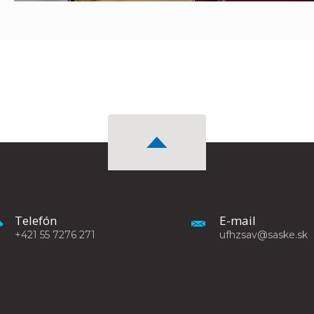
Telefón
E-mail
+421 55 7276 271
ufhzsav@saske.sk