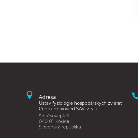
Adresa
Ústav fyziológie hospodárskych zvierat
Centrum biovied SAV, v. v. i.
Šoltésovej 4-6
040 01 Košice
Slovenská republika