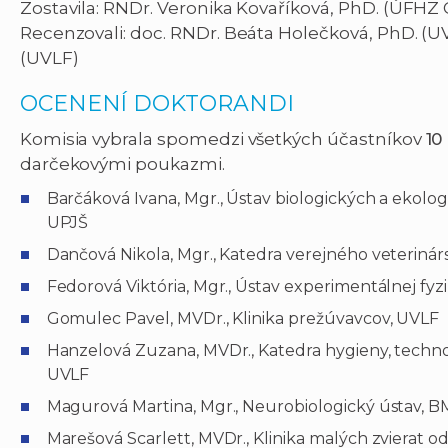
Zostavila: RNDr. Veronika Kovaříková, PhD. (ÚFHZ
Recenzovali: doc. RNDr. Beáta Holečková, PhD. (U
(UVLF)
OCENENÍ DOKTORANDI
Komisia vybrala spomedzi všetkých účastníkov
10
darčekovými poukazmi.
Barčáková Ivana, Mgr., Ústav biologických a ekolog
UPJŠ
Dančová Nikola, Mgr., Katedra verejného veterinárs
Fedorová Viktória, Mgr., Ústav experimentálnej fyz
Gomulec Pavel, MVDr., Klinika prežúvavcov, UVLF
Hanzelová Zuzana, MVDr., Katedra hygieny, techno
UVLF
Magurová Martina, Mgr., Neurobiologický ústav, 
Marešová Scarlett, MVDr., Klinika malých zvierat o