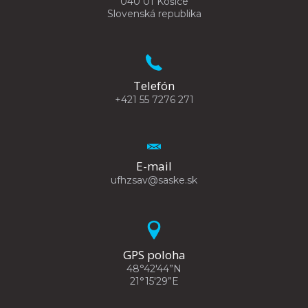
040 01 Košice
Slovenská republika
Telefón
+421 55 7276 271
E-mail
ufhzsav@saske.sk
GPS poloha
48°42'44”N
21°15'29”E