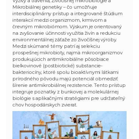
Výživy a trávenia, Živočíšnej mikrobiológie a
Mikrobiálnej genetiky – čo umožňuje
interdisciplinárny prístup a integrované štúdium
interakcií medzi organizmom, krmivom a
črevným mikrobiómom. Výskum je orientovaný
na zvyšovanie účinnosti využitia živín a redukciu
environmentálnej záťaže zo živočíšnej výroby.
Medzi skúmané témy patrí aj selekciu
prospešnej mikrobioty, najmä mikroorganizmov
produkujúcich antimikrobiálne pôsobiace
bielkovinové (postbiotické) substancie-
bakteriocíny, ktoré spolu bioaktívnymi látkami
prírodného pôvodu majú potenciál obmedziť
šírenie antimikrobiálnej rezistencie. Tento prístup
integruje poznatky z bunkovej a molekulárnej
biológie s aplikačnými stratégiami pre udržateľný
chov hospodárskych zvierat.