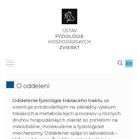
ÚSTAV
FYZIOLÓGIE
HOSPODÁRSKYCH
ZVIERAT
EN
O oddelení
Oddelenie fyziológie tráviaceho traktu
sa
orientuje predovšetkým na základný výskum
tráviacich a metabolických procesov u rôznych
druhov hospodárskych zvierat so zreteľom na
mikrobiálne, molekulárne a fyziologické
mechanizmy. Oddelenie spája tri laboratóriá –